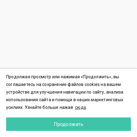
Продолжая просмотр или нажимая «Продолжить», вы
© 2023-2026 ООО «3Д ПЛАТФОРМА» ИНН 7702437500
соглашаетесь на сохранение файлов cookies на вашем
Пользовательское соглашение
|
Политика конфиденциальности
устройстве для улучшения навигации по сайту, анализа
Политика куки-файлов
|
Согласие на обработку
использования сайта и помощи в наших маркетинговых
Резидент
Сколково |
Номер регистрации
2023614699
усилиях. Узнайте больше нажав
сюда
.
Зарегистрировано в Реестре российского ПО.
Реестровая запись
№18217
от 05.07.2023
Служба поддержки
support@koinovo.ru
Продолжить