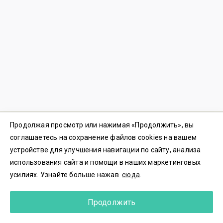
Продолжая просмотр или нажимая «Продолжить», вы
© 2023-2026 ООО «3Д ПЛАТФОРМА» ИНН 7702437500
соглашаетесь на сохранение файлов cookies на вашем
Пользовательское соглашение
|
Политика конфиденциальности
устройстве для улучшения навигации по сайту, анализа
Политика куки-файлов
|
Согласие на обработку
использования сайта и помощи в наших маркетинговых
Резидент
Сколково |
Номер регистрации
2023614699
усилиях. Узнайте больше нажав
сюда
.
Зарегистрировано в Реестре российского ПО.
Реестровая запись
№18217
от 05.07.2023
Служба поддержки
support@koinovo.ru
Продолжить