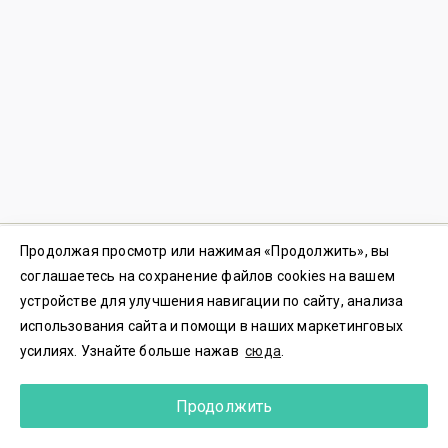
Продолжая просмотр или нажимая «Продолжить», вы
© 2023-2026 ООО «3Д ПЛАТФОРМА» ИНН 7702437500
соглашаетесь на сохранение файлов cookies на вашем
Пользовательское соглашение
|
Политика конфиденциальности
устройстве для улучшения навигации по сайту, анализа
Политика куки-файлов
|
Согласие на обработку
использования сайта и помощи в наших маркетинговых
Резидент
Сколково |
Номер регистрации
2023614699
усилиях. Узнайте больше нажав
сюда
.
Зарегистрировано в Реестре российского ПО.
Реестровая запись
№18217
от 05.07.2023
Служба поддержки
support@koinovo.ru
Продолжить