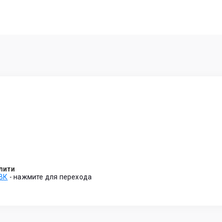
лити
 ВК
-
нажмите для перехода