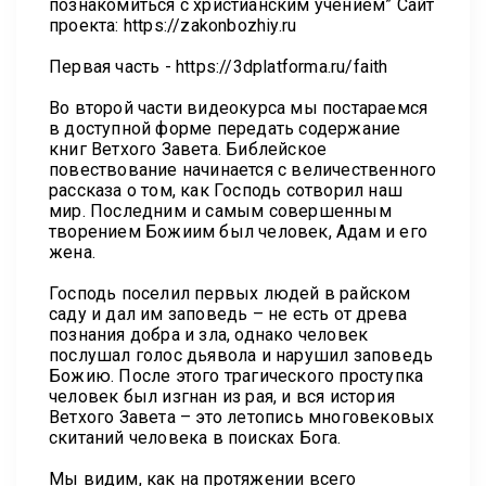
познакомиться с христианским учением” Сайт
проекта: https://zakonbozhiy.ru
Первая часть - https://3dplatforma.ru/faith
Во второй части видеокурса мы постараемся
в доступной форме передать содержание
книг Ветхого Завета. Библейское
повествование начинается с величественного
рассказа о том, как Господь сотворил наш
мир. Последним и самым совершенным
творением Божиим был человек, Адам и его
жена.
Господь поселил первых людей в райском
саду и дал им заповедь – не есть от древа
познания добра и зла, однако человек
послушал голос дьявола и нарушил заповедь
Божию. После этого трагического проступка
человек был изгнан из рая, и вся история
Ветхого Завета – это летопись многовековых
скитаний человека в поисках Бога.
Мы видим, как на протяжении всего