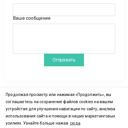
Ваше сообщение
Отправить
Продолжая просмотр или нажимая «Продолжить», вы
соглашаетесь на сохранение файлов cookies на вашем
© 2023-2026 ООО «3Д ПЛАТФОРМА» ИНН 7702437500
устройстве для улучшения навигации по сайту, анализа
Пользовательское соглашение
|
Политика конфиденциальности
Политика куки-файлов
|
Согласие на обработку
использования сайта и помощи в наших маркетинговых
Резидент
Сколково |
Номер регистрации
2023614699
усилиях. Узнайте больше нажав
сюда
.