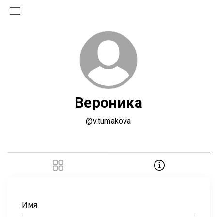
Вероника
@v.tumakova
Имя