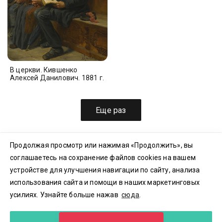
В церкви. Кившенко
Алексей Данилович. 1881 г.
Еще раз
Продолжая просмотр или нажимая «Продолжить», вы
соглашаетесь на сохранение файлов cookies на вашем
© 2023-2026 ООО «3Д ПЛАТФОРМА» ИНН 7702437500
устройстве для улучшения навигации по сайту, анализа
Пользовательское соглашение
|
Политика конфиденциальности
Политика куки-файлов
|
Согласие на обработку
использования сайта и помощи в наших маркетинговых
Резидент
Сколково |
Номер регистрации
2023614699
усилиях. Узнайте больше нажав
сюда
.
Зарегистрировано в Реестре российского ПО.
Реестровая запись
№18217
от 05.07.2023