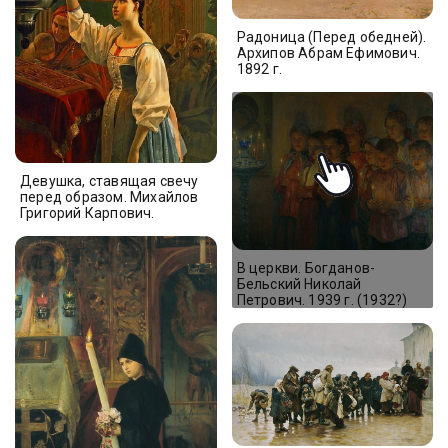
Радоница (Перед обедней).
Архипов Абрам Ефимович.
1892 г.
Девушка, ставящая свечу
перед образом. Михайлов
Григорий Карпович.
В церкви. Богданов-
Бельский Николай
Петрович. 1939 г. (1932?)