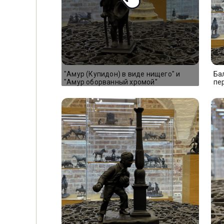
"Амур (Купидон) в виде нищего" и
Ба
"Амур оборванный хромой"
пе