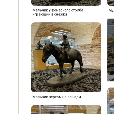
Мальчик у фонарного столба
Му
играющий в снежки
Ка
Мальчик верхом на лошади