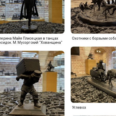
лерина Майя Плисецкая в танцах
Охотники с борзыми соб
рсидок. М. Мусоргский "Хованщина"
Углевоз