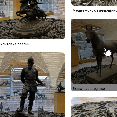
Медвежонок валяющий
игитовка лезгин
Лошадь заводская