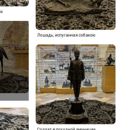
ся
Лошадь, испуганная собакою
Солдат в походной амуниции