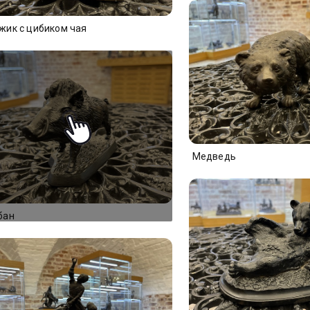
жик с цибиком чая
Медведь
бан