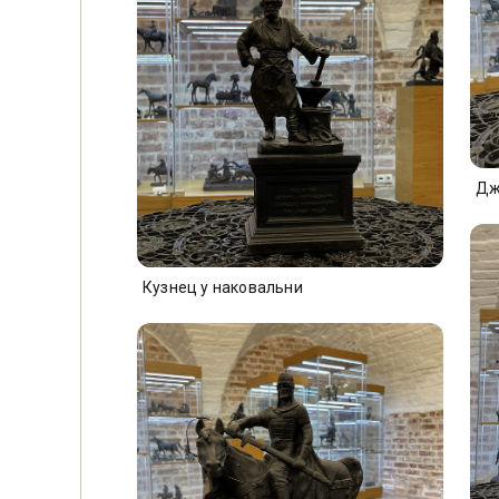
Дж
Кузнец у наковальни