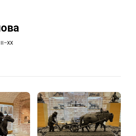
лова
II–XX 