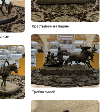
Крестьянин на пашне
аками
Тройка зимой