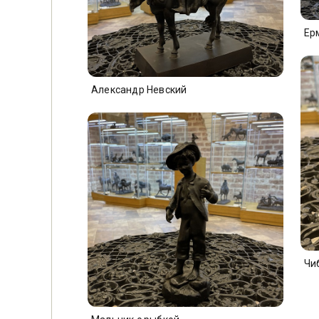
Ер
Александр Невский
Чи