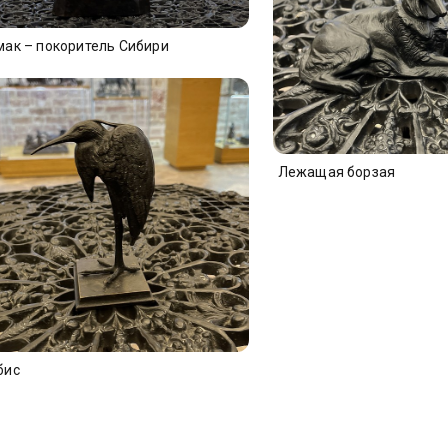
мак – покоритель Сибири
Лежащая борзая
бис