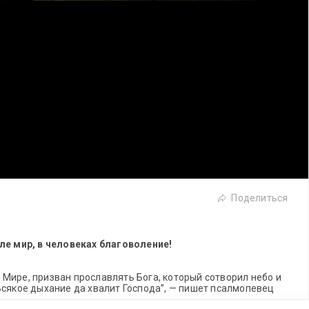
Поделиться
мле мир, в человеках благоволение!
Мире, призван прославлять Бога, который сотворил небо и
Всякое дыхание да хвалит Господа”, — пишет псалмопевец